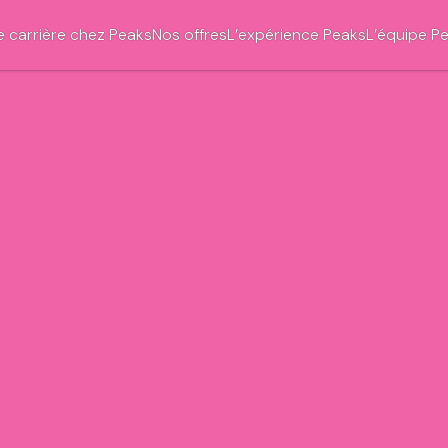
e carrière chez Peaks
Nos offres
L’expérience Peaks
L’équipe P