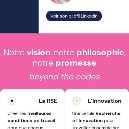
Voir son profil Linkedin
Notre
vision
, notre
philosophie
,
notre
promesse
beyond the codes
La RSE
L’Innovation
Créer les
meilleures
Une cellule
Recherche
conditions de travail
et Innovation
pour
pour que chacun
travailler ensemble sur