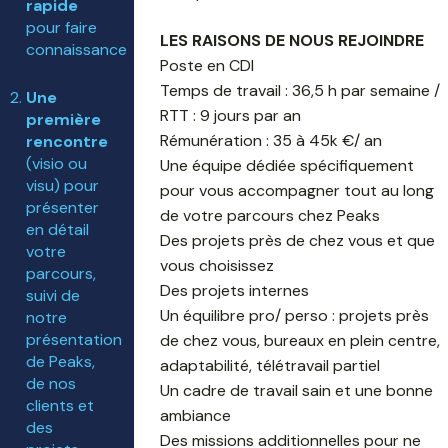
rapide
pour faire
LES RAISONS DE NOUS REJOINDRE
connaissance
Poste en CDI
Temps de travail : 36,5 h par semaine /
Une
RTT : 9 jours par an
première
Rémunération : 35 à 45k €/ an
rencontre
(visio ou
Une équipe dédiée spécifiquement
visu) pour
pour vous accompagner tout au long
présenter
de votre parcours chez Peaks
en détail
Des projets près de chez vous et que
votre
vous choisissez
parcours,
Des projets internes
suivi de
Un équilibre pro/ perso : projets près
notre
présentation
de chez vous, bureaux en plein centre,
de Peaks,
adaptabilité, télétravail partiel
de nos
Un cadre de travail sain et une bonne
clients et
ambiance
des
Des missions additionnelles pour ne