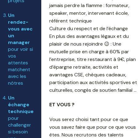
projets
jamais perdre la flamme : formateur,
speaker, mentor, intervenant école,
Un
référent technique
rendez-
Culture du respect et de l’échange
vous avec
un
En plus des avantages légaux et du
manager
plaisir de nous rejoindre 😉 : Une
pour voir si
mutuelle prise en charge à 60% par
vos
l’entreprise, titre restaurant à 9€, plan
attentes
d’épargne retraite, activités et
matchent
avantages CSE, chèques cadeaux,
avec les
participation aux activités sportives et
nôtres
culturelles, congés de soutien familial …
Un
échange
ET VOUS ?
technique
pour
Vous serez choisi tant pour ce que
challenger
vous savez faire que pour ce que vous
si besoin
êtes. Nous recrutons des talents