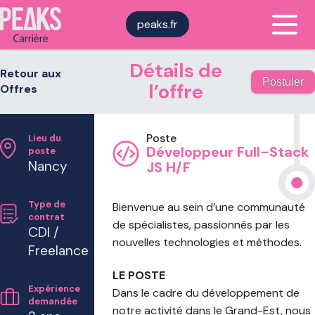
peaks.fr
Détails de
Retour aux
Postuler
l’offre
Offres
Lieu du
Développeur Full-Stack
poste
Nancy
JS H/F
Type de
Bienvenue au sein d’une communauté
contrat
de spécialistes, passionnés par les
CDI /
nouvelles technologies et méthodes.
Freelance
LE POSTE
Expérience
Dans le cadre du développement de
demandée
notre activité dans le Grand-Est, nous