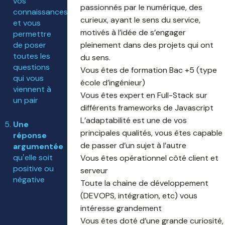
vos
passionnés par le numérique, des
connaissances
curieux, ayant le sens du service,
et vous
motivés à l’idée de s’engager
permettre
pleinement dans des projets qui ont
de poser
toutes les
du sens.
questions
Vous êtes de formation Bac +5 (type
qui vous
école d’ingénieur)
viennent à
Vous êtes expert en Full-Stack sur
un pair
différents frameworks de Javascript
L’adaptabilité est une de vos
Une
principales qualités, vous êtes capable
réponse
de passer d’un sujet à l’autre
argumentée
qu‛elle soit
Vous êtes opérationnel côté client et
positive ou
serveur
négative
Toute la chaine de développement
(DEVOPS, intégration, etc) vous
intéresse grandement
Vous êtes doté d’une grande curiosité,