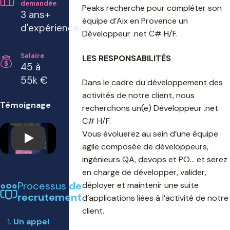
demandée
Peaks recherche pour compléter son
3 ans+
équipe d’Aix en Provence un
d'expérience
Développeur .net C# H/F.
Salaire
LES RESPONSABILITÉS
45 à
55k €
Dans le cadre du développement des
activités de notre client, nous
Témoignage
recherchons un(e) Développeur .net
C# H/F.
Vous évoluerez au sein d’une équipe
Play
agile composée de développeurs,
ingénieurs QA, devops et PO… et serez
en charge de développer, valider,
Processus
de
déployer et maintenir une suite
recrutement
d’applications liées à l’activité de notre
client.
Un appel