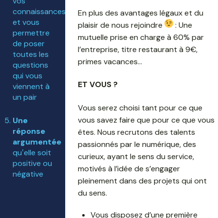
vos
connaissances
En plus des avantages légaux et du
et vous
plaisir de nous rejoindre
: Une
permettre
mutuelle prise en charge à 60% par
de poser
l’entreprise, titre restaurant à 9€,
toutes les
primes vacances…
questions
qui vous
ET VOUS ?
viennent à
un pair
Vous serez choisi tant pour ce que
vous savez faire que pour ce que vous
Une
réponse
êtes. Nous recrutons des talents
argumentée
passionnés par le numérique, des
qu‛elle soit
curieux, ayant le sens du service,
positive ou
motivés à l’idée de s’engager
négative
pleinement dans des projets qui ont
du sens.
Vous disposez d’une première