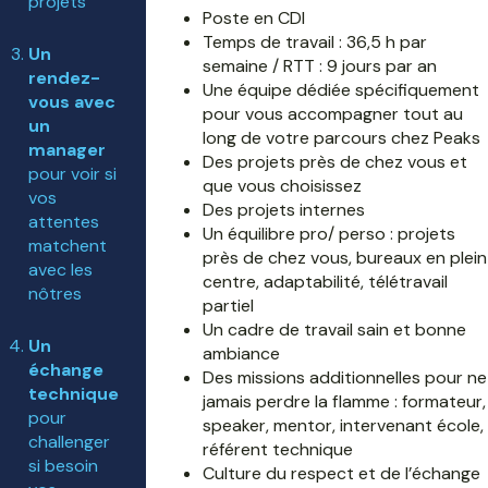
projets
Poste en CDI
Temps de travail : 36,5 h par
Un
semaine / RTT : 9 jours par an
rendez-
Une équipe dédiée spécifiquement
vous avec
pour vous accompagner tout au
un
long de votre parcours chez Peaks
manager
Des projets près de chez vous et
pour voir si
que vous choisissez
vos
Des projets internes
attentes
Un équilibre pro/ perso : projets
matchent
près de chez vous, bureaux en plein
avec les
centre, adaptabilité, télétravail
nôtres
partiel
Un cadre de travail sain et bonne
Un
ambiance
échange
Des missions additionnelles pour ne
technique
jamais perdre la flamme : formateur,
pour
speaker, mentor, intervenant école,
challenger
référent technique
si besoin
Culture du respect et de l’échange