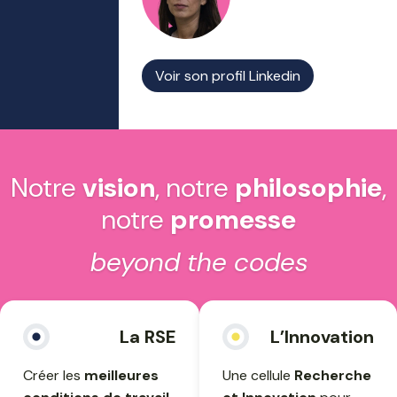
Voir son profil Linkedin
Notre
vision
, notre
philosophie
,
notre
promesse
beyond the codes
La RSE
L’Innovation
Créer les
meilleures
Une cellule
Recherche