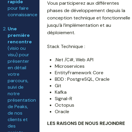
rapide
Vous participerez aux différentes
pour faire
phases de développement depuis la
connaissance
conception technique et fonctionnelle
jusqu’à l’implémentation et au
Une
déploiement.
première
rencontre
Stack Technique :
(visio ou
visu) pour
.Net /C#, Web API
présenter
Microservices
en détail
EntityFramework Core
votre
BDD : PostgreSQL, Oracle
parcours,
Git
suivi de
Kafka
notre
Signal-R
présentation
Octopus
de Peaks,
Oracle
de nos
clients et
LES RAISONS DE NOUS REJOINDRE
des