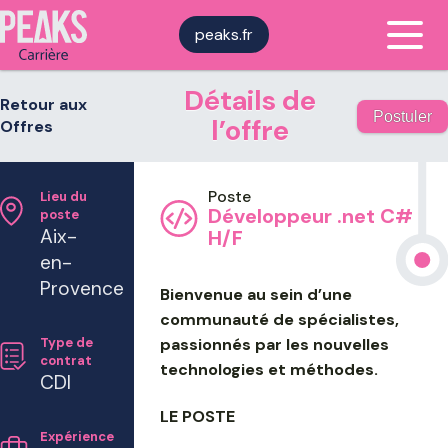
peaks.fr
Détails de
Retour aux
Postuler
l’offre
Offres
Lieu du
Développeur .net C#
poste
Aix-
H/F
en-
Provence
Bienvenue au sein d’une
communauté de spécialistes,
passionnés par les nouvelles
Type de
contrat
technologies et méthodes.
CDI
LE POSTE
Expérience